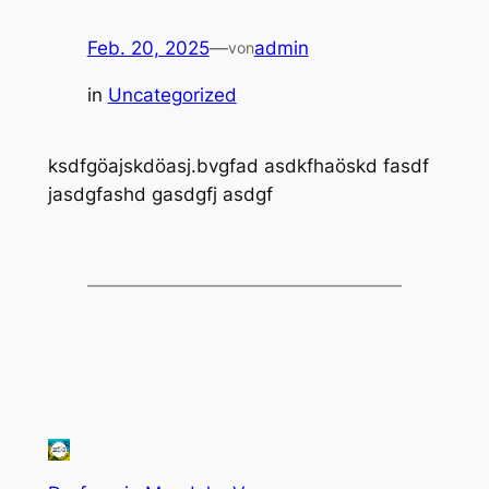
Feb. 20, 2025
—
admin
von
in
Uncategorized
ksdfgöajskdöasj.bvgfad asdkfhaöskd fasdf
jasdgfashd gasdgfj asdgf